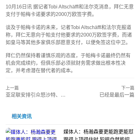
10月16日讯
据记者Tobi Altschäffl和法尔克消息，拜仁无意
支付于帕梅卡诺要求的2000万欧签字费。
谈及于帕梅卡诺的未来，记者Tobi Altschäffl和法尔克报道
称，拜仁无意向于帕支付他要求的2000万欧签字费，而诸
如皇马等其他多家俱乐部愿意支付，以便免签这位中卫。
拜仁仍然保持着谨慎乐观的态度，于帕梅卡诺最终仍然有
机会完成续约，但俱乐部必须就财务需求做出根本性决
定，并考虑潜在替代者的成本。
上一篇
下一篇
亚足联安排引众怒沙特、卡塔尔主场作战+多休3天均直通世界杯
已经是最后一篇
相关资讯
媒体人：杨瀚森要更能跑更能怼
跟得上顶得住时 犯规自然能控