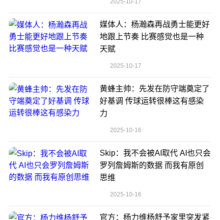
2025-10-17
媒体人：杨瀚森再战勇士能更好
地跟上节奏 比赛感觉也是一种
天赋
2025-10-17
黄蜂主帅：先发在防守端奠定了
好基调 传球运转很棒这有感染
力
2025-10-16
Skip：我不会被AI取代 AI也只会
罗列詹姆斯的数据 而我有原创
思维
2025-10-16
官方：杨力维杨舒予家里突发紧