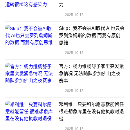
力
2025-10-16
Skip：我不会被AI取代 AI也只会
罗列詹姆斯的数据 而我有原创
思维
2025-10-16
官方：杨力维杨舒予家里突发紧
急情况 无法随队参加佛山之夜
赛事
2025-10-15
邓利维：只要科尔愿意就能留任
很难想象库里在没有他执教时退
役
2025-10-15