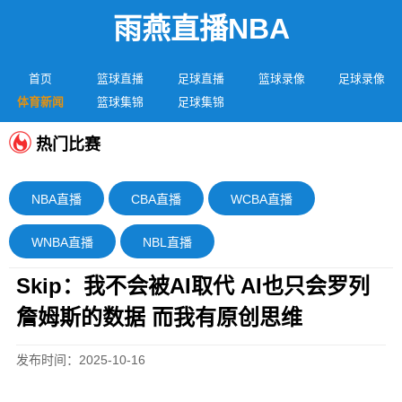
雨燕直播NBA
首页
篮球直播
足球直播
篮球录像
足球录像
体育新闻
篮球集锦
足球集锦
热门比赛
NBA直播
CBA直播
WCBA直播
WNBA直播
NBL直播
Skip：我不会被AI取代 AI也只会罗列
詹姆斯的数据 而我有原创思维
发布时间：2025-10-16