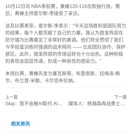
10月12日讯
NBA季前赛，黄蜂120-116击败独行侠。赛
后，黄蜂主帅查尔斯-李接受了采访。
谈及比赛表现，查尔斯-李表示：“
今天这场胜利是团队努力
的结果，每个人都贡献了自己的力量。我认为首发阵容在
防守端为比赛奠定了非常好的基调。他们完全贯彻了我们
今早投篮训练时强调的战术倾向 —— 比如团队协作、保护
禁区。此外，首发阵容的传球运转也十分出色。这种积极
的表现会层层传递，形成一种良性的感染力。
”
本场比赛，黄蜂先发为塞克斯顿、布里奇斯、拉梅洛-鲍
尔、布兰登-米勒、卡尔克布伦纳。
上一篇
下一篇
Skip：我不会被AI取代 AI也只会罗列詹姆斯的数据 而我有原创思维
媒体人：杨瀚森再战勇士能更好地跟上节奏 比赛感觉也是一种天赋
相关资讯