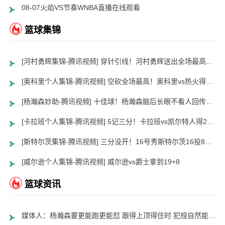
08-07火焰VS节奏WNBA直播在线观看
篮球集锦
[河村勇辉集锦-腾讯视频] 穿针引线！河村勇辉送出全场最高12助攻 8中2拿到5分5板
[奥科里个人集锦-腾讯视频] 空砍全场最高！奥科里vs热火得27分4板
[杨瀚森妙助-腾讯视频] 十佳球！杨瀚森脑后长眼不看人回传助队友暴扣
[卡拉班个人集锦-腾讯视频] 5记三分！卡拉班vs凯尔特人得21+8
[斯特尔茨集锦-腾讯视频] 三分没开！16号秀斯特尔茨16投8中&三分8中2得到22分2板6助
[威尔逊个人集锦-腾讯视频] 威尔逊vs爵士拿到19+8
篮球资讯
媒体人：杨瀚森要更能跑更能怼 跟得上顶得住时 犯规自然能控制了