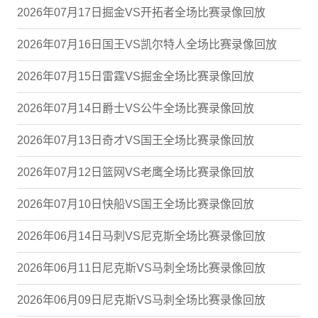
2026年07月17日掘金VS开拓者全场比赛录像回放
2026年07月16日国王VS凯尔特人全场比赛录像回放
2026年07月15日雷霆VS掘金全场比赛录像回放
2026年07月14日爵士VS公牛全场比赛录像回放
2026年07月13日奇才VS国王全场比赛录像回放
2026年07月12日篮网VS老鹰全场比赛录像回放
2026年07月10日快船VS国王全场比赛录像回放
2026年06月14日马刺VS尼克斯全场比赛录像回放
2026年06月11日尼克斯VS马刺全场比赛录像回放
2026年06月09日尼克斯VS马刺全场比赛录像回放