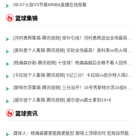
08-07火焰VS节奏WNBA直播在线观看
篮球集锦
[河村勇辉集锦-腾讯视频] 穿针引线！河村勇辉送出全场最高12助攻 8中2拿到5分5板
[奥科里个人集锦-腾讯视频] 空砍全场最高！奥科里vs热火得27分4板
[杨瀚森妙助-腾讯视频] 十佳球！杨瀚森脑后长眼不看人回传助队友暴扣
[卡拉班个人集锦-腾讯视频] 5记三分！卡拉班vs凯尔特人得21+8
[斯特尔茨集锦-腾讯视频] 三分没开！16号秀斯特尔茨16投8中&三分8中2得到22分2板6助
[威尔逊个人集锦-腾讯视频] 威尔逊vs爵士拿到19+8
篮球资讯
媒体人：杨瀚森要更能跑更能怼 跟得上顶得住时 犯规自然能控制了