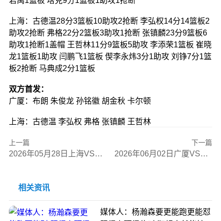
若禹1篮板 塔克9分1篮板1助攻1抢断
上海：古德温28分3篮板10助攻2抢断 李弘权14分14篮板2
助攻2抢断 弗格22分2篮板3助攻1抢断 张镇麟23分9篮板6
助攻1抢断1盖帽 王哲林11分9篮板5助攻 李添荣1篮板 崔晓
龙1篮板1助攻 闫鹏飞1篮板 偰李永炜3分1助攻 刘铮7分1篮
板2抢断 马典成2分1篮板
双方首发：
广厦：布朗 朱俊龙 孙铭徽 胡金秋 卡尔顿
上海：古德温 李弘权 弗格 张镇麟 王哲林
上一篇
下一篇
2026年05月28日上海VS广厦全场比赛录像回放
2026年06月02日广厦VS上海全场比赛录像回放
相关资讯
媒体人：杨瀚森要更能跑更能怼