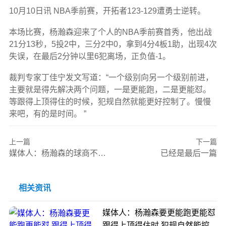
10月10日讯 NBA季前赛，开拓者123-129遭勇士逆转。
本场比赛，杨瀚森迎来了个人的NBA季前赛首秀，他出战
21分13秒，5投2中，三分2中0，拿到4分4板1助，出现4次
失误，在最后2分钟以里6犯离场，正负值-1。
裁判专家丁佳宁发文写道：“一个级别向另一个级别前进，
主要就是得先解决两个问题，一是更能跑，二是更能怼。
等跟得上顶得住的时候，犯规自然就能更好控制了。慢慢
来吧，有的是时间。 ​​​”
上一篇
下一篇
媒体人：杨瀚森的球商不适合搭配替补乱枪打鸟折返跑
已经是最后一篇
相关资讯
媒体人：杨瀚森要更能跑更能怼
跟得上顶得住时 犯规自然能控