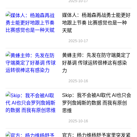
2025-10-17
媒体人：杨瀚森再战勇士能更好
地跟上节奏 比赛感觉也是一种
天赋
2025-10-17
黄蜂主帅：先发在防守端奠定了
好基调 传球运转很棒这有感染
力
2025-10-16
Skip：我不会被AI取代 AI也只会
罗列詹姆斯的数据 而我有原创
思维
2025-10-16
官方：杨力维杨舒予家里突发紧