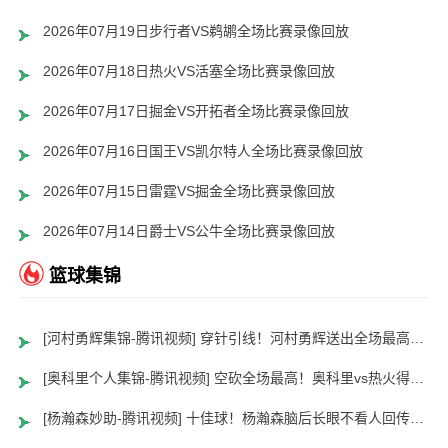
2026年07月19日步行者VS鹈鹕全场比赛录像回放
2026年07月18日热火VS活塞全场比赛录像回放
2026年07月17日掘金VS开拓者全场比赛录像回放
2026年07月16日国王VS凯尔特人全场比赛录像回放
2026年07月15日雷霆VS掘金全场比赛录像回放
2026年07月14日爵士VS公牛全场比赛录像回放
篮球集锦
[河村勇辉集锦-腾讯视频] 穿针引线！河村勇辉送出全场最高12助攻 8中2拿到5分5板
[奥科里个人集锦-腾讯视频] 空砍全场最高！奥科里vs热火得27分4板
[杨瀚森妙助-腾讯视频] 十佳球！杨瀚森脑后长眼不看人回传助队友暴扣