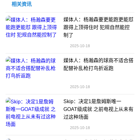
相关资讯
媒体人：杨瀚森要更能跑更能怼
跟得上顶得住时 犯规自然能控
制了
2025-10-18
媒体人：杨瀚森的球商不适合搭
配替补乱枪打鸟折返跑
2025-10-18
Skip：决定1是詹姆斯唯一
GOAT级成就 之前电视上从未有
过这种场面
2025-10-18