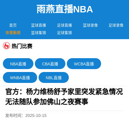
雨燕直播NBA
首页
篮球直播
足球直播
篮球录像
足球录像
体育新闻
篮球集锦
足球集锦
热门比赛
NBA直播
CBA直播
WCBA直播
WNBA直播
NBL直播
官方：杨力维杨舒予家里突发紧急情况
无法随队参加佛山之夜赛事
发布时间：2025-10-15