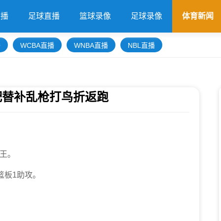
直播
足球直播
篮球录像
足球录像
体育新闻
播
WCBA直播
WNBA直播
NBL直播
配替补乱枪打鸟折返跑
国王。
篮板1助攻。