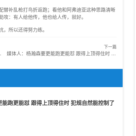
配替补乱枪打鸟折返跑；看他和阿弗迪亚这种思路清晰
助攻：有人给他传，他也给人传，就好。
抗，所以还得努力练。
下一篇
媒体人：杨瀚森要更能跑更能怼 跟得上顶得住时 犯规自然能控制了
能跑更能怼 跟得上顶得住时 犯规自然能控制了