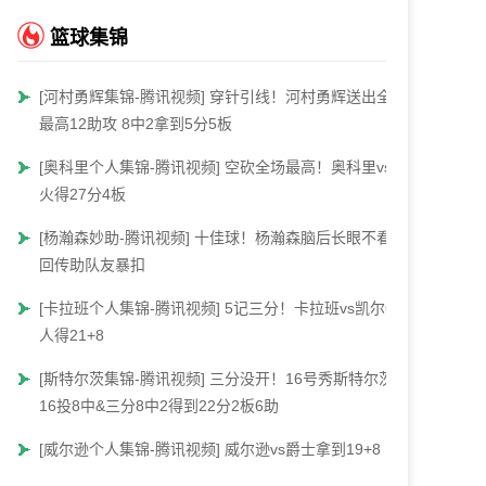
篮球集锦
[河村勇辉集锦-腾讯视频] 穿针引线！河村勇辉送出全场
最高12助攻 8中2拿到5分5板
[奥科里个人集锦-腾讯视频] 空砍全场最高！奥科里vs热
火得27分4板
[杨瀚森妙助-腾讯视频] 十佳球！杨瀚森脑后长眼不看人
回传助队友暴扣
[卡拉班个人集锦-腾讯视频] 5记三分！卡拉班vs凯尔特
人得21+8
[斯特尔茨集锦-腾讯视频] 三分没开！16号秀斯特尔茨
16投8中&三分8中2得到22分2板6助
[威尔逊个人集锦-腾讯视频] 威尔逊vs爵士拿到19+8