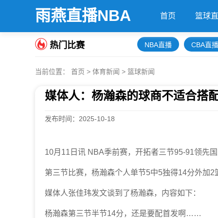
雨燕直播NBA
首页
篮球
热门比赛
NBA直播
CBA直
当前位置：
首页
>
体育新闻
>
篮球新闻
媒体人：杨瀚森的球商不适合搭
发布时间：2025-10-18
10月11日讯 NBA季前赛，开拓者三节95-91领先
第三节比赛，杨瀚森个人单节5中5独得14分外加2
媒体人张佳玮发文谈到了杨瀚森，内容如下：
杨瀚森第三节半节14分，还是要配首发啊……