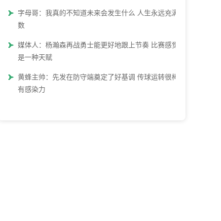
字母哥：我真的不知道未来会发生什么 人生永远充满变
数
媒体人：杨瀚森再战勇士能更好地跟上节奏 比赛感觉也
是一种天赋
黄蜂主帅：先发在防守端奠定了好基调 传球运转很棒这
有感染力