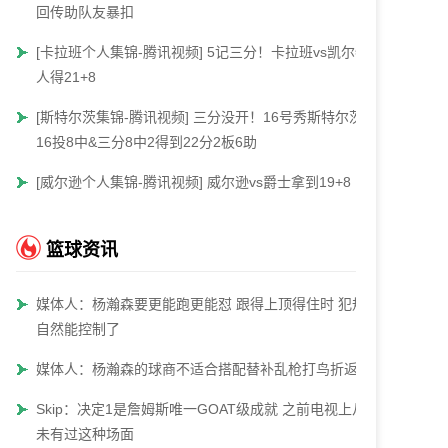
回传助队友暴扣
[卡拉班个人集锦-腾讯视频] 5记三分！卡拉班vs凯尔特
人得21+8
[斯特尔茨集锦-腾讯视频] 三分没开！16号秀斯特尔茨
16投8中&三分8中2得到22分2板6助
[威尔逊个人集锦-腾讯视频] 威尔逊vs爵士拿到19+8
篮球资讯
媒体人：杨瀚森要更能跑更能怼 跟得上顶得住时 犯规
自然能控制了
媒体人：杨瀚森的球商不适合搭配替补乱枪打鸟折返跑
Skip：决定1是詹姆斯唯一GOAT级成就 之前电视上从
未有过这种场面