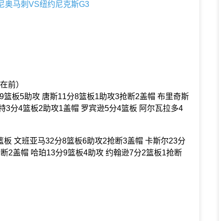
安东尼奥马刺VS纽约尼克斯G3
克斯在前）
9篮板5助攻 唐斯11分8篮板1助攻3抢断2盖帽 布里奇斯
梅特3分4篮板2助攻1盖帽 罗宾逊5分4篮板 阿尔瓦拉多4
篮板 文班亚马32分8篮板6助攻2抢断3盖帽 卡斯尔23分
断2盖帽 哈珀13分9篮板4助攻 约翰逊7分2篮板1抢断