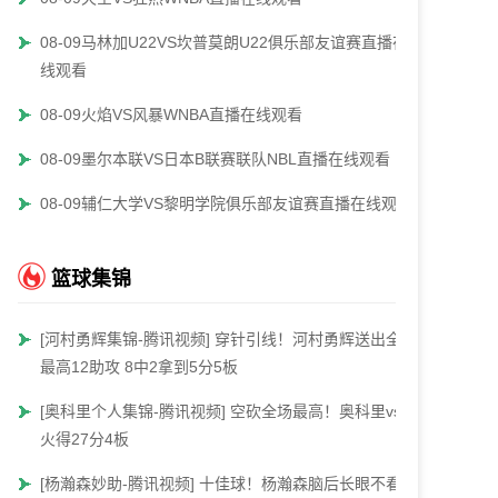
08-09马林加U22VS坎普莫朗U22俱乐部友谊赛直播在
线观看
08-09火焰VS风暴WNBA直播在线观看
08-09墨尔本联VS日本B联赛联队NBL直播在线观看
08-09辅仁大学VS黎明学院俱乐部友谊赛直播在线观看
篮球集锦
[河村勇辉集锦-腾讯视频] 穿针引线！河村勇辉送出全场
最高12助攻 8中2拿到5分5板
[奥科里个人集锦-腾讯视频] 空砍全场最高！奥科里vs热
火得27分4板
[杨瀚森妙助-腾讯视频] 十佳球！杨瀚森脑后长眼不看人