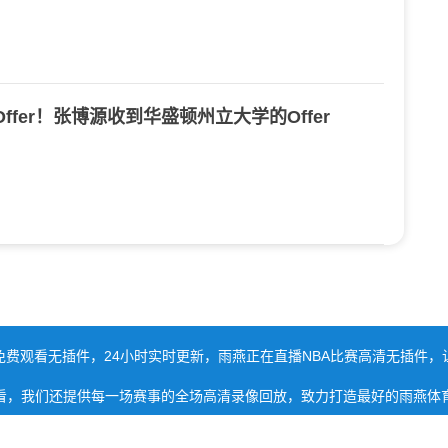
Offer！张博源收到华盛顿州立大学的Offer
免费观看无插件，24小时实时更新，雨燕正在直播NBA比赛高清无插件，
看，我们还提供每一场赛事的全场高清录像回放，致力打造最好的雨燕体
雨燕直播NBA
XML地图