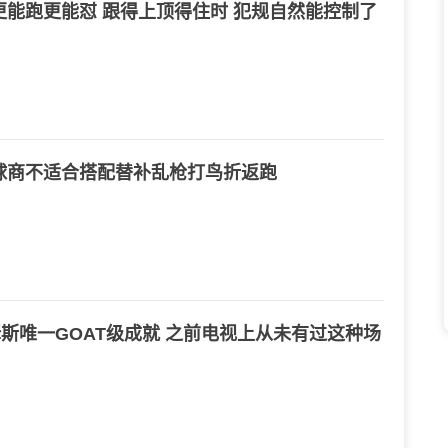
能跑更能怼 跟得上顶得住时 犯规自然能控制了
球商不适合搭配替补乱枪打鸟折返跑
詹姆斯唯一GOAT级成就 之前电视上从未有过这种场