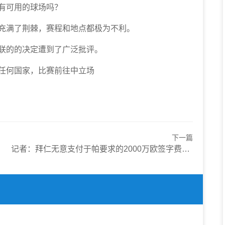
有可用的球场吗？
充满了荆棘，赛程和地点都极为不利。
联的的决定遭到了广泛批评。
任何国家，比赛前往中立场
下一篇
记者：拜仁无意支付于帕要求的2000万欧签字费，皇马等队愿意支付