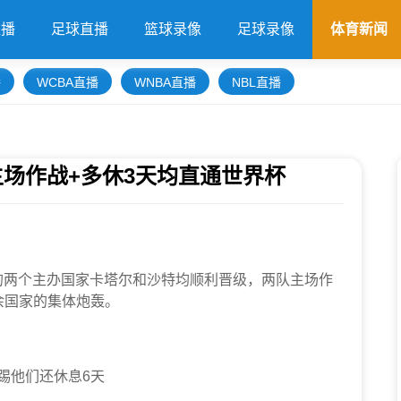
直播
足球直播
篮球录像
足球录像
体育新闻
播
WCBA直播
WNBA直播
NBL直播
场作战+多休3天均直通世界杯
段的两个主办国家卡塔尔和沙特均顺利晋级，两队主场作
余国家的集体炮轰。
踢他们还休息6天