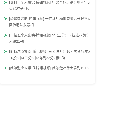
[奥科里个人集锦-腾讯视频] 空砍全场最高！奥科里vs热
火得27分4板
[杨瀚森妙助-腾讯视频] 十佳球！杨瀚森脑后长眼不看人
回传助队友暴扣
[卡拉班个人集锦-腾讯视频] 5记三分！卡拉班vs凯尔特
人得21+8
[斯特尔茨集锦-腾讯视频] 三分没开！16号秀斯特尔茨
16投8中&三分8中2得到22分2板6助
[威尔逊个人集锦-腾讯视频] 威尔逊vs爵士拿到19+8