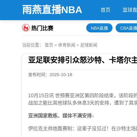
雨燕直播NBA
首页
篮球
热门比赛
NBA直播
CBA直
当前位置：
首页
>
体育新闻
>
足球新闻
亚足联安排引众怒沙特、卡塔尔主
发布时间：2025-10-18
10月15日讯 世预赛亚洲区第四阶段结束，该阶
战加之能比其他球队多休息3天的安排，遭到了其
亚洲国家教练、媒体不满安排↓
伊拉克主帅炮轰赛制：这辈子没见过！在沙特主场