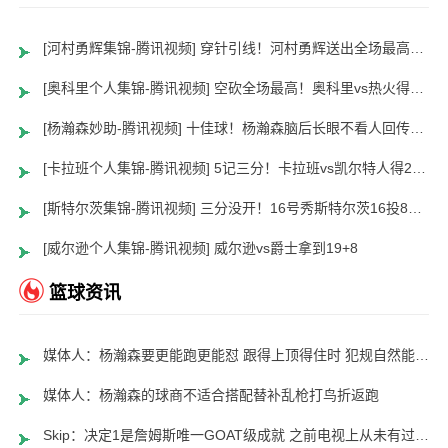
[河村勇辉集锦-腾讯视频] 穿针引线！河村勇辉送出全场最高12助攻 8中2拿到5分5板
[奥科里个人集锦-腾讯视频] 空砍全场最高！奥科里vs热火得27分4板
[杨瀚森妙助-腾讯视频] 十佳球！杨瀚森脑后长眼不看人回传助队友暴扣
[卡拉班个人集锦-腾讯视频] 5记三分！卡拉班vs凯尔特人得21+8
[斯特尔茨集锦-腾讯视频] 三分没开！16号秀斯特尔茨16投8中&三分8中2得到22分2板6助
[威尔逊个人集锦-腾讯视频] 威尔逊vs爵士拿到19+8
篮球资讯
媒体人：杨瀚森要更能跑更能怼 跟得上顶得住时 犯规自然能控制了
媒体人：杨瀚森的球商不适合搭配替补乱枪打鸟折返跑
Skip：决定1是詹姆斯唯一GOAT级成就 之前电视上从未有过这种场面