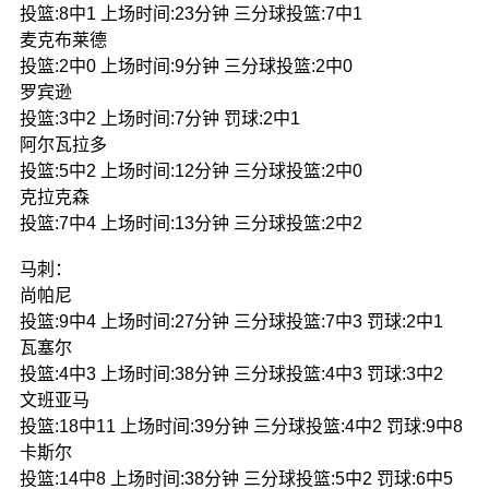
投篮:8中1 上场时间:23分钟 三分球投篮:7中1
麦克布莱德
投篮:2中0 上场时间:9分钟 三分球投篮:2中0
罗宾逊
投篮:3中2 上场时间:7分钟 罚球:2中1
阿尔瓦拉多
投篮:5中2 上场时间:12分钟 三分球投篮:2中0
克拉克森
投篮:7中4 上场时间:13分钟 三分球投篮:2中2
马刺：
尚帕尼
投篮:9中4 上场时间:27分钟 三分球投篮:7中3 罚球:2中1
瓦塞尔
投篮:4中3 上场时间:38分钟 三分球投篮:4中3 罚球:3中2
文班亚马
投篮:18中11 上场时间:39分钟 三分球投篮:4中2 罚球:9中8
卡斯尔
投篮:14中8 上场时间:38分钟 三分球投篮:5中2 罚球:6中5