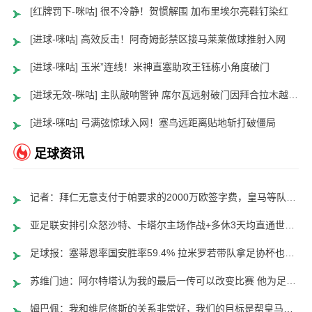
[红牌罚下-咪咕] 很不冷静！贺惯解围 加布里埃尔亮鞋钉染红
[进球-咪咕] 高效反击！阿奇姆彭禁区接马莱莱做球推射入网
[进球-咪咕] 玉米”连线！米神直塞助攻王钰栋小角度破门
[进球无效-咪咕] 主队敲响警钟 席尔瓦远射破门因拜合拉木越位在先进球无效
[进球-咪咕] 弓满弦惊球入网！塞鸟远距离贴地斩打破僵局
足球资讯
记者：拜仁无意支付于帕要求的2000万欧签字费，皇马等队愿意支付
亚足联安排引众怒沙特、卡塔尔主场作战+多休3天均直通世界杯
足球报：塞蒂恩率国安胜率59.4% 拉米罗若带队拿足协杯也算创历史
苏维门迪：阿尔特塔认为我的最后一传可以改变比赛 他为足球而生
姆巴佩：我和维尼修斯的关系非常好，我们的目标是帮皇马赢得冠军