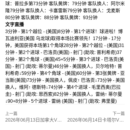
球：普拉多第73分钟 客队黄牌：79分钟 客队换人：阿尔米
隆79分钟 客队换人：卡塞雷斯79分钟 客队换人：戈麦斯
80分钟 客队黄牌：88分钟 客队黄牌：93分钟
文字直播
3分钟 - 第1个越位 - (美国)8分钟 - 第1个进球！球进啦！博
瓦迪利亚(美国 乌龙球)取得本场比赛领先！17分钟 - 17分
钟，美国获得本场第1个角球28分钟 - 第2个越位 - (美国)31
分钟 - 第2个进球 - 巴洛贡(美国) - 射门 (助攻: 普利希奇)37
分钟 - 第2个角球 - (美国)45+5分钟 - 第3个进球 - 巴洛贡(美
国) - 射门 (助攻: 蒂尔曼)46分钟 - 美国换人，贝尔哈特↑ 普
利希奇↓59分钟 - 第4个角球 - (美国)60分钟 - 第3张黄牌 - 亚
当斯(美国)73分钟 - 美国换人，佩皮↑ 巴洛贡↓73分钟 - 美国
换人，维阿↑ 德斯特↓74分钟 - 第4个进球 - 毛里西奥(巴拉
圭) - 射门 (助攻: 恩西索)82分钟 - 美国换人，雷纳↑ 蒂尔曼
↓90+8分钟 - 5个进球 - 雷纳 (美国) - 射门 (助攻: 弗里曼)
上一篇
下一篇
2026年06月13日加拿大VS波黑全场比赛录像回放
2026年06月14日卡塔尔VS瑞士全场比赛录像回放