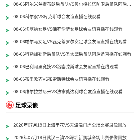
08-06阿尔米兰提布朗后备队VS贝尔格拉诺防卫后备队阿后备直播在线观看
08-06科尔察VS库克斯球会友谊直播在线观看
08-06切塞纳女足VS佛罗伦萨女足球会友谊直播在线观看
08-06帕尔马女足VS瓦克蒂罗尔女足球会友谊直播在线观看
08-06科勒加勒斯后备队VS圣太摩后备队阿后备直播在线观看
08-06巴利阿里竞技VS洛塞滕斯球会友谊直播在线观看
08-06布里欧齐VS布雷斯特球会友谊直播在线观看
08-06维尔拉兹尼米VS法拿莫达利球会友谊直播在线观看
足球录像
2026年07月18日上海申花VS天津津门虎全场比赛录像回放
2026年07月18日武汉三镇VS深圳新鹏城全场比赛录像回放