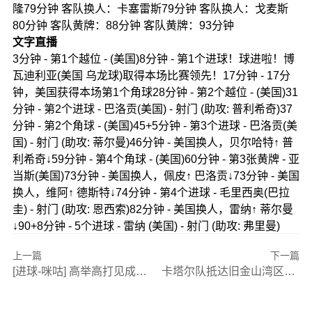
隆79分钟 客队换人：卡塞雷斯79分钟 客队换人：戈麦斯
80分钟 客队黄牌：88分钟 客队黄牌：93分钟
文字直播
3分钟 - 第1个越位 - (美国)8分钟 - 第1个进球！球进啦！博
瓦迪利亚(美国 乌龙球)取得本场比赛领先！17分钟 - 17分
钟，美国获得本场第1个角球28分钟 - 第2个越位 - (美国)31
分钟 - 第2个进球 - 巴洛贡(美国) - 射门 (助攻: 普利希奇)37
分钟 - 第2个角球 - (美国)45+5分钟 - 第3个进球 - 巴洛贡(美
国) - 射门 (助攻: 蒂尔曼)46分钟 - 美国换人，贝尔哈特↑ 普
利希奇↓59分钟 - 第4个角球 - (美国)60分钟 - 第3张黄牌 - 亚
当斯(美国)73分钟 - 美国换人，佩皮↑ 巴洛贡↓73分钟 - 美国
换人，维阿↑ 德斯特↓74分钟 - 第4个进球 - 毛里西奥(巴拉
圭) - 射门 (助攻: 恩西索)82分钟 - 美国换人，雷纳↑ 蒂尔曼
↓90+8分钟 - 5个进球 - 雷纳 (美国) - 射门 (助攻: 弗里曼)
上一篇
下一篇
[进球-咪咕] 高举高打见成效！科拉希纳茨摆渡 卢基奇冲顶破门
卡塔尔队抵达旧金山湾区球场