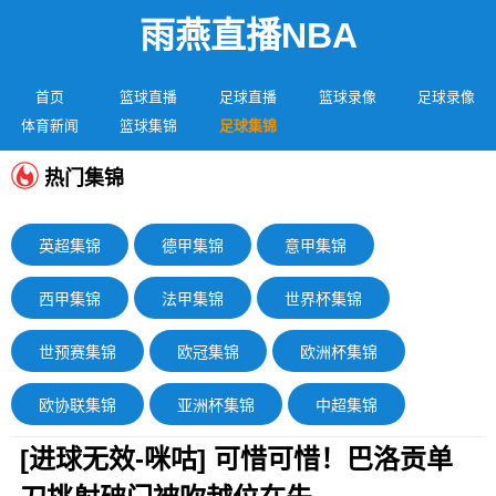
雨燕直播NBA
首页
篮球直播
足球直播
篮球录像
足球录像
体育新闻
篮球集锦
足球集锦
热门集锦
英超集锦
德甲集锦
意甲集锦
西甲集锦
法甲集锦
世界杯集锦
世预赛集锦
欧冠集锦
欧洲杯集锦
欧协联集锦
亚洲杯集锦
中超集锦
[进球无效-咪咕] 可惜可惜！巴洛贡单