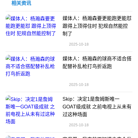
相关资讯
媒体人：杨瀚森要更能跑更能怼
跟得上顶得住时 犯规自然能控
制了
2025-10-18
媒体人：杨瀚森的球商不适合搭
配替补乱枪打鸟折返跑
2025-10-18
Skip：决定1是詹姆斯唯一
GOAT级成就 之前电视上从未有
过这种场面
2025-10-18