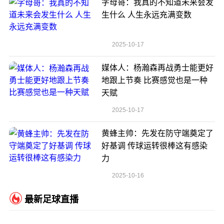
字母哥：我真的不知道未来会发
生什么 人生永远充满变数
2025-10-17
媒体人：杨瀚森再战勇士能更好
地跟上节奏 比赛感觉也是一种
天赋
2025-10-17
黄蜂主帅：先发在防守端奠定了
好基调 传球运转很棒这有感染
力
2025-10-16
最新足球直播