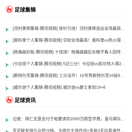
足球集锦
[河村勇辉集锦-腾讯视频] 穿针引线！河村勇辉送出全场最高12助攻 8中2拿到5分5板
[奥科里个人集锦-腾讯视频] 空砍全场最高！奥科里vs热火得27分4板
[杨瀚森妙助-腾讯视频] 十佳球！杨瀚森脑后长眼不看人回传助队友暴扣
[卡拉班个人集锦-腾讯视频] 5记三分！卡拉班vs凯尔特人得21+8
[斯特尔茨集锦-腾讯视频] 三分没开！16号秀斯特尔茨16投8中&三分8中2得到22分2板6助
[威尔逊个人集锦-腾讯视频] 威尔逊vs爵士拿到19+8
足球资讯
记者：拜仁无意支付于帕要求的2000万欧签字费，皇马等队愿意支付
亚足联安排引众怒沙特、卡塔尔主场作战+多休3天均直通世界杯