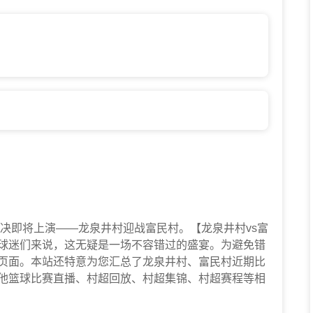
一场精彩对决即将上演——龙泉井村迎战富民村。【龙泉井村vs富
球迷们来说，这无疑是一场不容错过的盛宴。为避免错
本页面。本站还特意为您汇总了龙泉井村、富民村近期比
他篮球比赛直播、村超回放、村超集锦、村超赛程等相