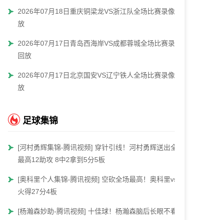
2026年07月18日重庆铜梁龙VS浙江队全场比赛录像回
放
2026年07月17日青岛西海岸VS成都蓉城全场比赛录像
回放
2026年07月17日北京国安VS辽宁铁人全场比赛录像回
放
足球集锦
[河村勇辉集锦-腾讯视频] 穿针引线！河村勇辉送出全场
最高12助攻 8中2拿到5分5板
[奥科里个人集锦-腾讯视频] 空砍全场最高！奥科里vs热
火得27分4板
[杨瀚森妙助-腾讯视频] 十佳球！杨瀚森脑后长眼不看人