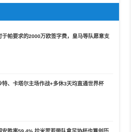
于帕要求的2000万欧签字费，皇马等队愿意支
沙特、卡塔尔主场作战+多休3天均直通世界杯
安胜率59.4% 拉米罗若带队拿足协杯也算创历