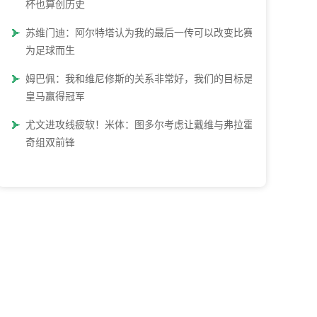
杯也算创历史
苏维门迪：阿尔特塔认为我的最后一传可以改变比赛 他
为足球而生
姆巴佩：我和维尼修斯的关系非常好，我们的目标是帮
皇马赢得冠军
尤文进攻线疲软！米体：图多尔考虑让戴维与弗拉霍维
奇组双前锋