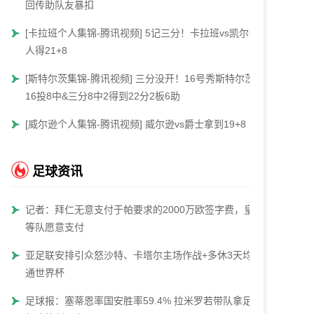
回传助队友暴扣
[卡拉班个人集锦-腾讯视频] 5记三分！卡拉班vs凯尔特
人得21+8
[斯特尔茨集锦-腾讯视频] 三分没开！16号秀斯特尔茨
16投8中&三分8中2得到22分2板6助
[威尔逊个人集锦-腾讯视频] 威尔逊vs爵士拿到19+8
足球资讯
记者：拜仁无意支付于帕要求的2000万欧签字费，皇马
等队愿意支付
亚足联安排引众怒沙特、卡塔尔主场作战+多休3天均直
通世界杯
足球报：塞蒂恩率国安胜率59.4% 拉米罗若带队拿足协