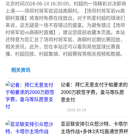
北京时间2026-06-14 16:30:00，村超的一场精彩对决即将
上演——场坝村将军岩迎战高硐村。【场坝村将军岩vs高
硐村直播】将准时免费在线放出，对于热爱村超的球迷们
来说，这无疑是一场不容错过的盛宴。为避免错过【场坝
村将军岩vs高硐村直播】，建议您提前收藏本页面。本站
还特意为您汇总了场坝村将军岩、高硐村近期比赛回放，
相关资讯，此外，您在本站还可以看到其他篮球比赛直
播、村超回放、村超集锦、村超赛程等相关视频和数据。
相关资讯
记者：拜仁无意支付于帕要求的
2000万欧签字费，皇马等队愿
意支付
2025-10-18
亚足联安排引众怒沙特、卡塔尔
主场作战+多休3天均直通世界杯