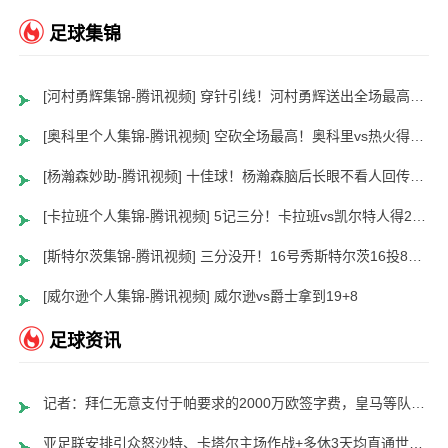
足球集锦
[河村勇辉集锦-腾讯视频] 穿针引线！河村勇辉送出全场最高12助攻 8中2拿到5分5板
[奥科里个人集锦-腾讯视频] 空砍全场最高！奥科里vs热火得27分4板
[杨瀚森妙助-腾讯视频] 十佳球！杨瀚森脑后长眼不看人回传助队友暴扣
[卡拉班个人集锦-腾讯视频] 5记三分！卡拉班vs凯尔特人得21+8
[斯特尔茨集锦-腾讯视频] 三分没开！16号秀斯特尔茨16投8中&三分8中2得到22分2板6助
[威尔逊个人集锦-腾讯视频] 威尔逊vs爵士拿到19+8
足球资讯
记者：拜仁无意支付于帕要求的2000万欧签字费，皇马等队愿意支付
亚足联安排引众怒沙特、卡塔尔主场作战+多休3天均直通世界杯