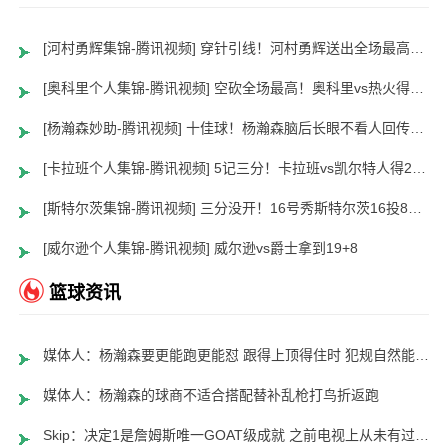
[河村勇辉集锦-腾讯视频] 穿针引线！河村勇辉送出全场最高12助攻 8中2拿到5分5板
[奥科里个人集锦-腾讯视频] 空砍全场最高！奥科里vs热火得27分4板
[杨瀚森妙助-腾讯视频] 十佳球！杨瀚森脑后长眼不看人回传助队友暴扣
[卡拉班个人集锦-腾讯视频] 5记三分！卡拉班vs凯尔特人得21+8
[斯特尔茨集锦-腾讯视频] 三分没开！16号秀斯特尔茨16投8中&三分8中2得到22分2板6助
[威尔逊个人集锦-腾讯视频] 威尔逊vs爵士拿到19+8
篮球资讯
媒体人：杨瀚森要更能跑更能怼 跟得上顶得住时 犯规自然能控制了
媒体人：杨瀚森的球商不适合搭配替补乱枪打鸟折返跑
Skip：决定1是詹姆斯唯一GOAT级成就 之前电视上从未有过这种场面