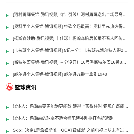
[河村勇辉集锦-腾讯视频] 穿针引线！河村勇辉送出全场最高12助攻 8中2拿到5分5板
[奥科里个人集锦-腾讯视频] 空砍全场最高！奥科里vs热火得27分4板
[杨瀚森妙助-腾讯视频] 十佳球！杨瀚森脑后长眼不看人回传助队友暴扣
[卡拉班个人集锦-腾讯视频] 5记三分！卡拉班vs凯尔特人得21+8
[斯特尔茨集锦-腾讯视频] 三分没开！16号秀斯特尔茨16投8中&三分8中2得到22分2板6助
[威尔逊个人集锦-腾讯视频] 威尔逊vs爵士拿到19+8
篮球资讯
媒体人：杨瀚森要更能跑更能怼 跟得上顶得住时 犯规自然能控制了
媒体人：杨瀚森的球商不适合搭配替补乱枪打鸟折返跑
Skip：决定1是詹姆斯唯一GOAT级成就 之前电视上从未有过这种场面