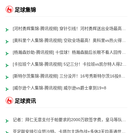
足球集锦
[河村勇辉集锦-腾讯视频] 穿针引线！河村勇辉送出全场最高12助攻 8中2拿到5分5板
[奥科里个人集锦-腾讯视频] 空砍全场最高！奥科里vs热火得27分4板
[杨瀚森妙助-腾讯视频] 十佳球！杨瀚森脑后长眼不看人回传助队友暴扣
[卡拉班个人集锦-腾讯视频] 5记三分！卡拉班vs凯尔特人得21+8
[斯特尔茨集锦-腾讯视频] 三分没开！16号秀斯特尔茨16投8中&三分8中2得到22分2板6助
[威尔逊个人集锦-腾讯视频] 威尔逊vs爵士拿到19+8
足球资讯
记者：拜仁无意支付于帕要求的2000万欧签字费，皇马等队愿意支付
亚足联安排引众怒沙特、卡塔尔主场作战+多休3天均直通世界杯