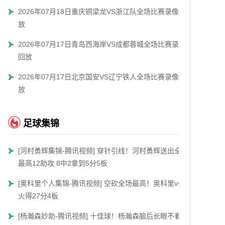
2026年07月18日重庆铜梁龙VS浙江队全场比赛录像回
放
2026年07月17日青岛西海岸VS成都蓉城全场比赛录像
回放
2026年07月17日北京国安VS辽宁铁人全场比赛录像回
放
足球集锦
[河村勇辉集锦-腾讯视频] 穿针引线！河村勇辉送出全场
最高12助攻 8中2拿到5分5板
[奥科里个人集锦-腾讯视频] 空砍全场最高！奥科里vs热
火得27分4板
[杨瀚森妙助-腾讯视频] 十佳球！杨瀚森脑后长眼不看人