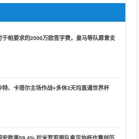
于帕要求的2000万欧签字费，皇马等队愿意支
沙特、卡塔尔主场作战+多休3天均直通世界杯
安胜率59.4% 拉米罗若带队拿足协杯也算创历