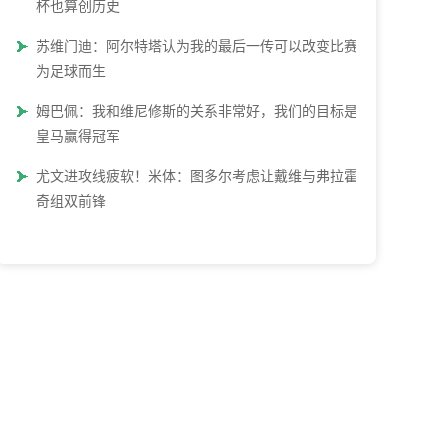
杯也算创历史
苏维门迪：阿尔特塔认为我的最后一传可以改变比赛 他
为足球而生
姆巴佩：我和维尼修斯的关系非常好，我们的目标是帮
皇马赢得冠军
尤文进攻线疲软！米体：图多尔考虑让戴维与弗拉霍维
奇组双前锋