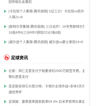
回传助队友暴扣
[卡拉班个人集锦-腾讯视频] 5记三分！卡拉班vs凯尔特
人得21+8
[斯特尔茨集锦-腾讯视频] 三分没开！16号秀斯特尔茨
16投8中&三分8中2得到22分2板6助
[威尔逊个人集锦-腾讯视频] 威尔逊vs爵士拿到19+8
足球资讯
记者：拜仁无意支付于帕要求的2000万欧签字费，皇马
等队愿意支付
亚足联安排引众怒沙特、卡塔尔主场作战+多休3天均直
通世界杯
足球报：塞蒂恩率国安胜率59.4% 拉米罗若带队拿足协