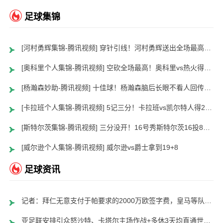
足球集锦
[河村勇辉集锦-腾讯视频] 穿针引线！河村勇辉送出全场最高12助攻 8中2拿到5分5板
[奥科里个人集锦-腾讯视频] 空砍全场最高！奥科里vs热火得27分4板
[杨瀚森妙助-腾讯视频] 十佳球！杨瀚森脑后长眼不看人回传助队友暴扣
[卡拉班个人集锦-腾讯视频] 5记三分！卡拉班vs凯尔特人得21+8
[斯特尔茨集锦-腾讯视频] 三分没开！16号秀斯特尔茨16投8中&三分8中2得到22分2板6助
[威尔逊个人集锦-腾讯视频] 威尔逊vs爵士拿到19+8
足球资讯
记者：拜仁无意支付于帕要求的2000万欧签字费，皇马等队愿意支付
亚足联安排引众怒沙特、卡塔尔主场作战+多休3天均直通世界杯