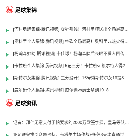
足球集锦
[河村勇辉集锦-腾讯视频] 穿针引线！河村勇辉送出全场最高12助攻 8中2拿到5分5板
[奥科里个人集锦-腾讯视频] 空砍全场最高！奥科里vs热火得27分4板
[杨瀚森妙助-腾讯视频] 十佳球！杨瀚森脑后长眼不看人回传助队友暴扣
[卡拉班个人集锦-腾讯视频] 5记三分！卡拉班vs凯尔特人得21+8
[斯特尔茨集锦-腾讯视频] 三分没开！16号秀斯特尔茨16投8中&三分8中2得到22分2板6助
[威尔逊个人集锦-腾讯视频] 威尔逊vs爵士拿到19+8
足球资讯
记者：拜仁无意支付于帕要求的2000万欧签字费，皇马等队愿意支付
亚足联安排引众怒沙特、卡塔尔主场作战+多休3天均直通世界杯