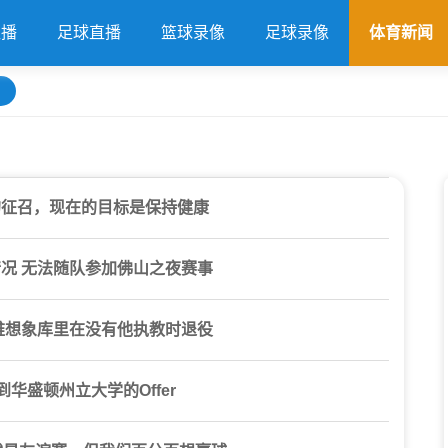
直播
足球直播
篮球录像
足球录像
体育新闻
闻
的征召，现在的目标是保持健康
况 无法随队参加佛山之夜赛事
难想象库里在没有他执教时退役
到华盛顿州立大学的Offer