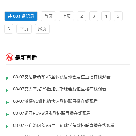
共
883
条记录
首页
上页
2
3
4
5
6
下页
尾页
最新直播
08-07突尼斯希望VS圣佩德鲁球会友谊直播在线观看
08-07艾巴辛尼VS堡加迪斯球会友谊直播在线观看
08-07派德VS维也纳快速欧协联直播在线观看
08-07诺亚FCVS锡永欧协联直播在线观看
08-07亚布洛内茨VS里加足球学院欧协联直播在线观看