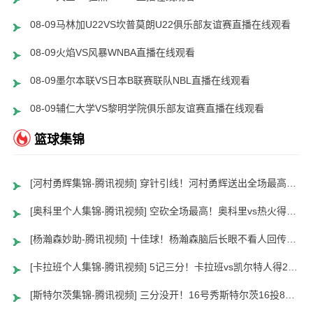
08-09马林加U22VS坎普莫朗U22俱乐部友谊赛直播在线观看
08-09火焰VS风暴WNBA直播在线观看
08-09墨尔本联VS日本B联赛联队NBL直播在线观看
08-09辅仁大学VS黎明学院俱乐部友谊赛直播在线观看
篮球集锦
[河村勇辉集锦-腾讯视频] 穿针引线！河村勇辉送出全场最高12助攻 8中2拿到5分5板
[奥科里个人集锦-腾讯视频] 空砍全场最高！奥科里vs热火得27分4板
[杨瀚森妙助-腾讯视频] 十佳球！杨瀚森脑后长眼不看人回传助队友暴扣
[卡拉班个人集锦-腾讯视频] 5记三分！卡拉班vs凯尔特人得21+8
[斯特尔茨集锦-腾讯视频] 三分没开！16号秀斯特尔茨16投8中&三分8中2得到22分2板6助