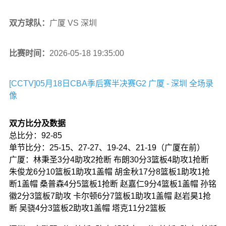
双方球队：
广厦 VS 深圳
比赛时间：
2026-05-18 19:35:00
[CCTV]05月18日CBA季后赛半决赛G2 广厦 - 深圳 全场录
像
双方比分及数据
总比分：92-85
单节比分：25-15、27-27、19-24、21-19（广厦在前）
广厦：林秉圣3分4助攻2抢断 布朗30分3篮板4助攻1抢断
朱俊龙6分10篮板1助攻1盖帽 胡金秋17分8篮板1助攻1抢
断1盖帽 桑普森4分5篮板1抢断 赵嘉仁9分4篮板1盖帽 孙铭
徽2分3篮板7助攻 卡尔顿6分7篮板1助攻1盖帽 赵岩昊1抢
断 吴骁4分3篮板2助攻1盖帽 塔克11分2篮板