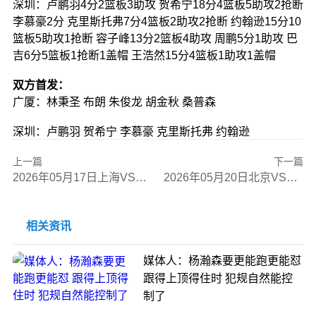
深圳：卢鹏羽4分2篮板3助攻 贺希宁18分4篮板5助攻2抢断
李慕豪2分 克里斯托弗7分4篮板2助攻2抢断 约翰逊15分10
篮板5助攻1抢断 容子峰13分2篮板4助攻 周鹏5分1助攻 巴
吉6分5篮板1抢断1盖帽 王浩然15分4篮板1助攻1盖帽
双方首发：
广厦：林秉圣 布朗 朱俊龙 胡金秋 桑普森
深圳：卢鹏羽 贺希宁 李慕豪 克里斯托弗 约翰逊
上一篇
下一篇
2026年05月17日上海VS北京全场比赛录像回放
2026年05月20日北京VS上海全场比赛录像回放
相关资讯
媒体人：杨瀚森要更能跑更能怼
跟得上顶得住时 犯规自然能控
制了