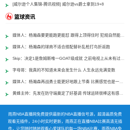
[威尔逊个人集锦-腾讯视频] 威尔逊vs爵士拿到19+8
篮球资讯
媒体人：杨瀚森要更能跑更能怼 跟得上顶得住时 犯规自然能控制了
媒体人：杨瀚森的球商不适合搭配替补乱枪打鸟折返跑
Skip：决定1是詹姆斯唯一GOAT级成就 之前电视上从未有过这种场面
字母哥：我真的不知道未来会发生什么 人生永远充满变数
媒体人：杨瀚森再战勇士能更好地跟上节奏 比赛感觉也是一种天赋
黄蜂主帅：先发在防守端奠定了好基调 传球运转很棒这有感染力
雨燕NBA直播网免费提供最新的NBA直播信号源，超清画质免费
观看无插件，24小时实时更新，雨燕正在直播NBA比赛高清无插
件，让您随时随地观看心爱球队的每一场NBA比赛，雨燕NBA免