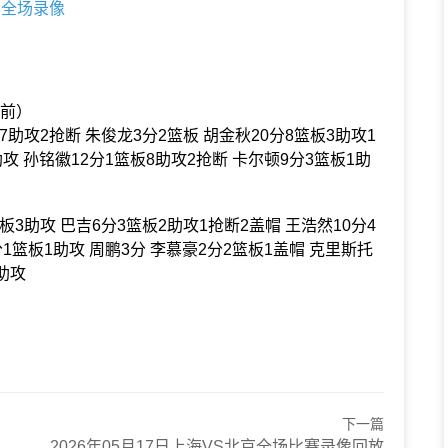
圳 全场录像
在前）
7助攻2抢断 朱俊龙3分2篮板 胡金秋20分8篮板3助攻1
助攻 孙铭徽12分1篮板8助攻2抢断 卡尔顿9分3篮板1助
板3助攻 巴吉6分3篮板2助攻1抢断2盖帽 王浩然10分4
分1篮板1助攻 周鹏3分 李慕豪2分2篮板1盖帽 克里斯托
助攻
下一篇
2026年05月17日上海VS北京全场比赛录像回放