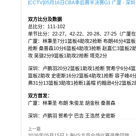
[CCTV]05月16日CBA季后赛半决赛G1 广厦 - 深
双方比分及数据
总比分：111-102
单节比分：22-27、42-22、20-28、27-25（广厦
广厦：林秉圣7分1篮板4助攻2抢断 布朗46分4篮板
抢断 桑普森10分6篮板4助攻3抢断 赵嘉仁3篮板2
攻 吴骁2分9篮板1助攻2抢断 塔克2分
深圳：卢鹏羽20分2篮板1助攻1抢断 贺希宁6分4篮
篮板2助攻 史密斯16分2篮板4助攻1抢断 容子峰4
弗31分13篮板3助攻1抢断1盖帽 约翰逊4分2篮板2
双方首发：
广厦：林秉圣 布朗 朱俊龙 胡金秋 桑普森
深圳：卢鹏羽 贺希宁 巴吉 王浩然 史密斯
上一篇
2026年05月15日上海VS北京全场比赛录像回放