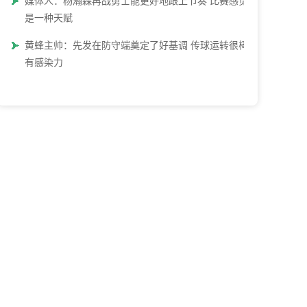
媒体人：杨瀚森再战勇士能更好地跟上节奏 比赛感觉也
是一种天赋
黄蜂主帅：先发在防守端奠定了好基调 传球运转很棒这
有感染力