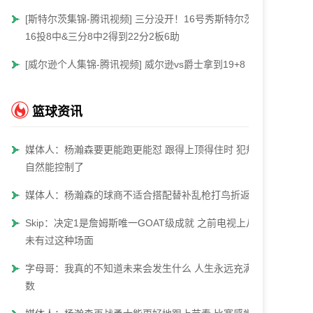
[斯特尔茨集锦-腾讯视频] 三分没开！16号秀斯特尔茨
16投8中&三分8中2得到22分2板6助
[威尔逊个人集锦-腾讯视频] 威尔逊vs爵士拿到19+8
篮球资讯
媒体人：杨瀚森要更能跑更能怼 跟得上顶得住时 犯规
自然能控制了
媒体人：杨瀚森的球商不适合搭配替补乱枪打鸟折返跑
Skip：决定1是詹姆斯唯一GOAT级成就 之前电视上从
未有过这种场面
字母哥：我真的不知道未来会发生什么 人生永远充满变
数