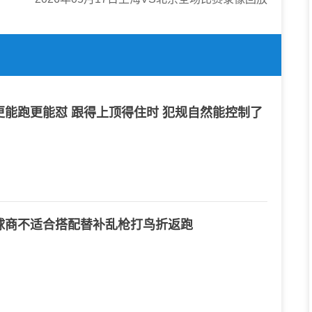
能跑更能怼 跟得上顶得住时 犯规自然能控制了
球商不适合搭配替补乱枪打鸟折返跑