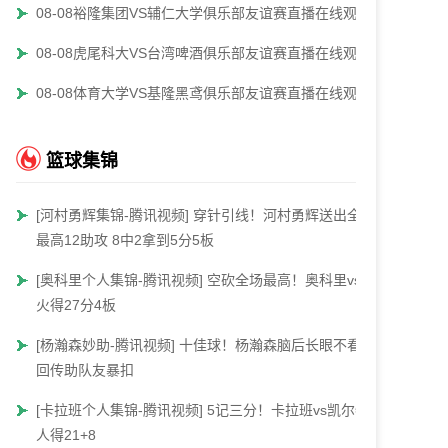
08-08裕隆集团VS辅仁大学俱乐部友谊赛直播在线观看
08-08虎尾科大VS台湾啤酒俱乐部友谊赛直播在线观看
08-08体育大学VS基隆黑鸢俱乐部友谊赛直播在线观看
篮球集锦
[河村勇辉集锦-腾讯视频] 穿针引线！河村勇辉送出全场
最高12助攻 8中2拿到5分5板
[奥科里个人集锦-腾讯视频] 空砍全场最高！奥科里vs热
火得27分4板
[杨瀚森妙助-腾讯视频] 十佳球！杨瀚森脑后长眼不看人
回传助队友暴扣
[卡拉班个人集锦-腾讯视频] 5记三分！卡拉班vs凯尔特
人得21+8